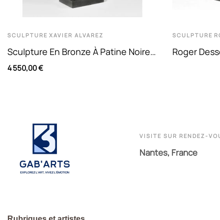
SCULPTURE
XAVIER ALVAREZ
SCULPTURE
R
Sculpture En Bronze À Patine Noire
Roger Desse
Et Socle En Marbre Noir De...
Sculpture
4 550,00 €
VISITE SUR RENDEZ-VO
Nantes, France
Rubriques et artistes