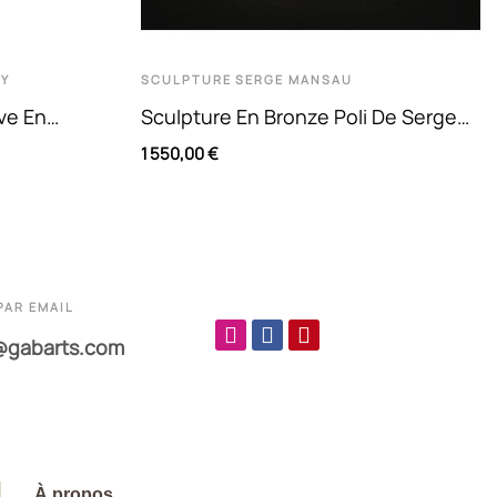
KY
SCULPTURE
SERGE MANSAU
ve En
Sculpture En Bronze Poli De Serge
linsky
Mansau
1 550,00 €
PAR EMAIL
@gabarts.com
À propos