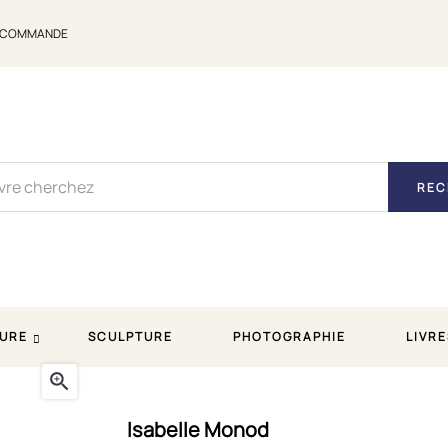
E COMMANDE
REC
URE
SCULPTURE
PHOTOGRAPHIE
LIVRE

 soufflé "Menhir", inclusions bulles bleu
Isabelle Monod