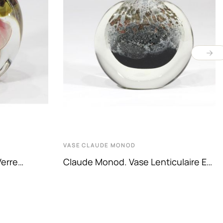
VASE
CLAUDE MONOD
erre
Claude Monod. Vase Lenticulaire En
ome En
Verre Soufflé À Décor...