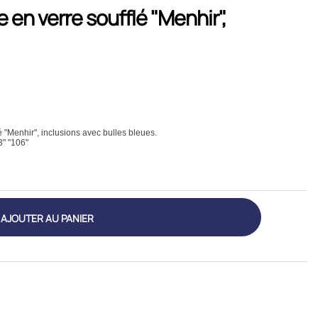
en verre soufflé "Menhir",
"Menhir", inclusions avec bulles bleues.
3" "106"
AJOUTER AU PANIER