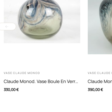
VASE
CLAUDE MONOD
VASE
CLAUDE
Claude Monod. Vase Boule En Verre
Claude Mon
Soufflé À Décor D'émaux Et
Soliflore À
330,00 €
390,00 €
Oxydes...
Rouges....