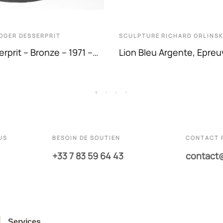
OGER DESSERPRIT
SCULPTURE
RICHARD ORLINS
rprit – Bronze – 1971 –
Lion Bleu Argente, Epreu
Polyresine De Richard Or
US
BESOIN DE SOUTIEN
CONTACT 
+33 7 83 59 64 43
contact
Services