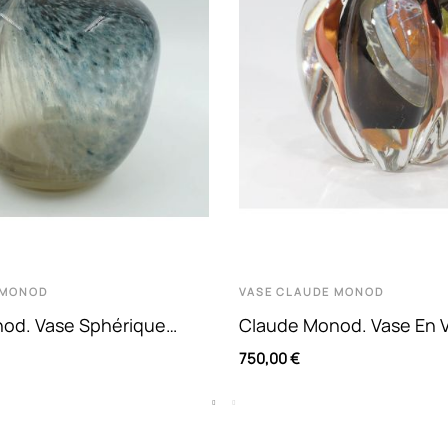
 MONOD
VASE
CLAUDE MONOD
od. Vase Sphérique
Claude Monod. Vase En V
 Nuances Bleues Et
Soufflé À Décor Polychr
750,00 €
Inclusion...