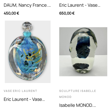
DAUM, Nancy France.
Eric Laurent - Vase
Grand Vase En Cristal
Bouteille En Méplat En
450,00 €
650,00 €
Taillé À Facettes
Verre Soufflé À Décor...
Jaunes,...
VASE
ERIC LAURENT
SCULPTURE
ISABELLE
MONOD
Eric Laurent - Vase
Isabelle MONOD.
Flacon En Verre Soufflé