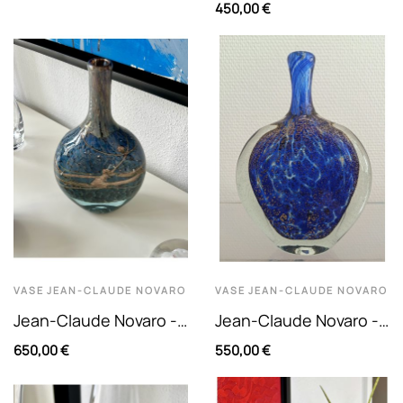
Sculpture En Verre
450,00 €
À Décor Intercalaire...
Soufflé "Menhir",
Inclusions...
VASE
JEAN-CLAUDE NOVARO
VASE
JEAN-CLAUDE NOVARO
Jean-Claude Novaro -
Jean-Claude Novaro -
Grand Vase Soliflore À
Vase À Panse Plate À
650,00 €
550,00 €
Corps Aplati Verre...
Col Haut En Verre
Soufflé...