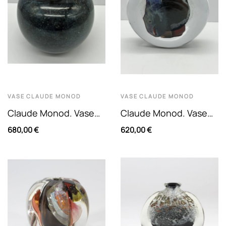
VASE
CLAUDE MONOD
VASE
CLAUDE MONOD
Claude Monod. Vase
Claude Monod. Vase
Boule En Verre Soufflé
Disque En Verre
680,00 €
620,00 €
Sur Fond Noir À...
Soufflé À Motif
Intercalaire...