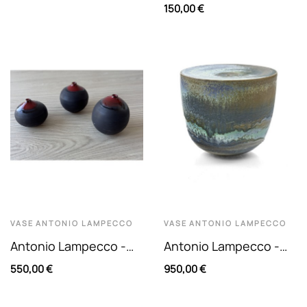
Flacon Avec Son
Boule Presse-Papier
150,00 €
Bouchon Trilobé En
En Verre À Décor
Verre Soufflé...
D'un...
VASE
ANTONIO LAMPECCO
VASE
ANTONIO LAMPECCO
Antonio Lampecco -
Antonio Lampecco -
Série De 3 Vases
Vase En Céramique À
550,00 €
950,00 €
Boules En Céramique
Couverte Émaillé Gris