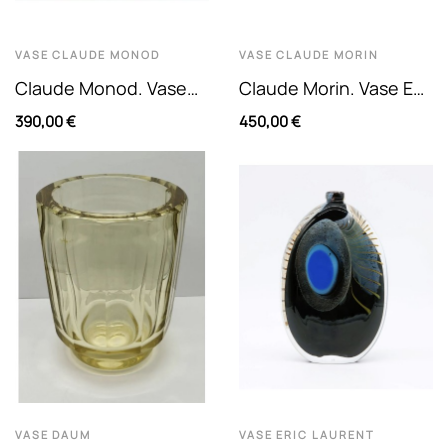
VASE
CLAUDE MONOD
VASE
CLAUDE MORIN
Claude Monod. Vase
Claude Morin. Vase En
Sphérique Soliflore À
Verre Soufflé À Panse
390,00 €
450,00 €
Nuances Bleues Et
Globulaire De
Rouges....
Couleur...
VASE
DAUM
VASE
ERIC LAURENT