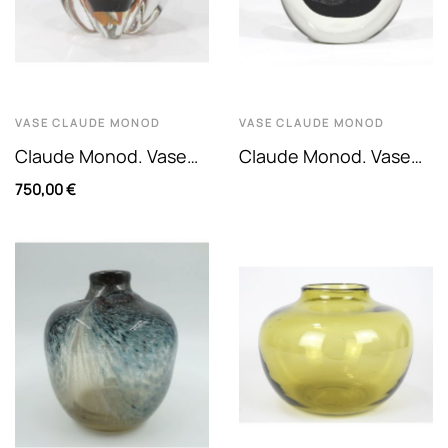
VASE
CLAUDE MONOD
VASE
CLAUDE MONOD
Claude Monod. Vase
Claude Monod. Vase
En Verre Soufflé À
Lenticulaire En Verre
750,00 €
Décor Polychrome En
Soufflé À Décor...
Inclusion...