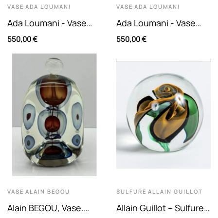
VASE
ADA LOUMANI
VASE
ADA LOUMANI
Ada Loumani - Vase
Ada Loumani - Vase
Ovoïde En Verre
Ovoïde En Verre
550,00 €
550,00 €
Multicouche À Décor
Multicouche À Décor
Noir Et Bleu.
Turquoise,...
VASE
ALAIN BEGOU
SULFURE
ALLAIN GUILLOT
Alain BEGOU, Vase.
Allain Guillot – Sulfure