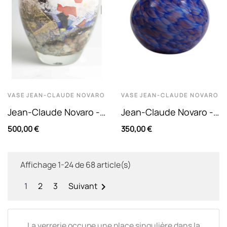
VASE
JEAN-CLAUDE NOVARO
VASE
JEAN-CLAUDE NOVARO
Jean-Claude Novaro -
Jean-Claude Novaro -
Vase Balustre En Verre
Vase Boule À Col Étroit
500,00 €
350,00 €
Soufflé Doublé En...
En Verre Marmoréen...
Affichage 1-24 de 68 article(s)
1
2
3
Suivant

La verrerie occupe une place singulière dans la