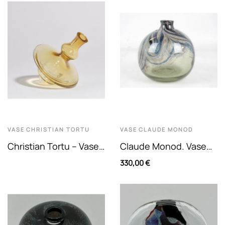
De Couleur...
Et...
VASE
CHRISTIAN TORTU
VASE
CLAUDE MONOD
Christian Tortu – Vase
Claude Monod. Vase
Toupie En Verre Teinté
Boule En Verre Soufflé
330,00 €
Jaune
À Décor D'émaux Et
Oxydes...