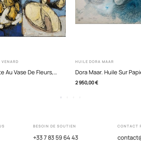
 VENARD
HUILE
DORA MAAR
e Au Vase De Fleurs,
Dora Maar. Huile Sur Papi
 Sur Toile. Claude Venard
Composition Abstraite En
2 950,00 €
Bleu
US
BESOIN DE SOUTIEN
CONTACT 
+33 7 83 59 64 43
contact