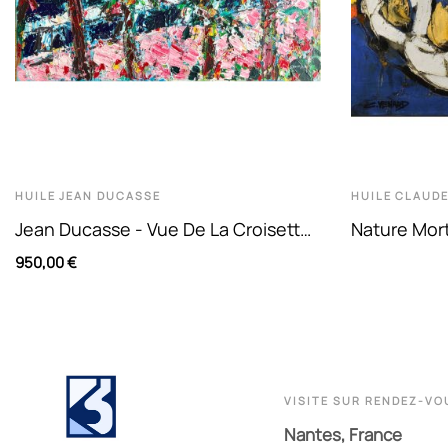
HUILE
JEAN DUCASSE
HUILE
CLAUDE
Jean Ducasse - Vue De La Croisette
Nature Mort
A Cannes. Huile Sur Toile.
1961. Huile
950,00 €
VISITE SUR RENDEZ-VO
Nantes, France