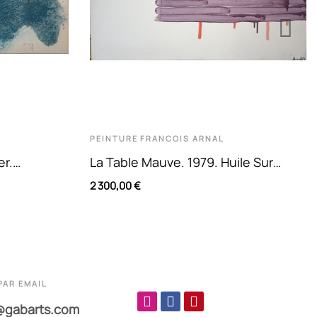
PEINTURE
FRANCOIS ARNAL
er.
La Table Mauve. 1979. Huile Sur
 Vert Et
Toile. Signée Et Datée En Bas À...
2 300,00 €
PAR EMAIL
@gabarts.com