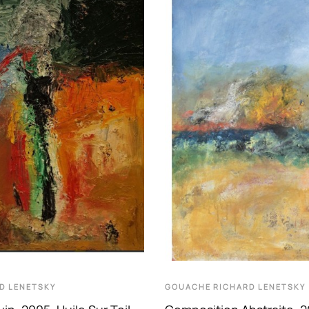
D LENETSKY
GOUACHE
RICHARD LENETSKY