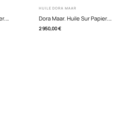
HUILE
DORA MAAR
er.
Dora Maar. Huile Sur Papier.
n Nuances
Composition Abstraite En Nuances
2 950,00 €
De...