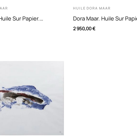
AAR
HUILE
DORA MAAR
Huile Sur Papier.
Dora Maar. Huile Sur Papi
n Abstraite En Nuances
Composition Abstraite E
2 950,00 €
De...