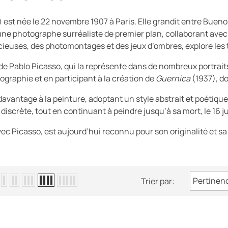
t née le 22 novembre 1907 à Paris. Elle grandit entre Buenos A
 une
photographe surréaliste de premier plan
,
collaborant avec
euses, des photomontages et des jeux d’ombres, explore les t
de Pablo Picasso, qui la représente dans de nombreux portraits
tographie et en
participant à la création de
Guernica
(1937)
, d
davantage à la peinture, adoptant un
style abstrait et poétique
discrète, tout en continuant à peindre jusqu’à sa mort, le 16 jui
vec Picasso
, est aujourd’hui reconnu pour son originalité et s
Pertinen
Trier par: