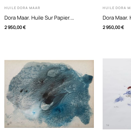
HUILE
DORA MAAR
HUILE
DORA M
Dora Maar. Huile Sur Papier.
Dora Maar. 
Composition Abstraite En Nuance
Compositio
2 950,00 €
2 950,00 €
De...
De...