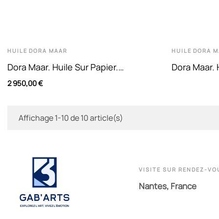
HUILE
DORA MAAR
HUILE
DORA M
Dora Maar. Huile Sur Papier.
Dora Maar. 
Composition Abstraite En Vert Et
De Menerb
2 950,00 €
Bleu
Affichage 1-10 de 10 article(s)
VISITE SUR RENDEZ-VO
Nantes, France