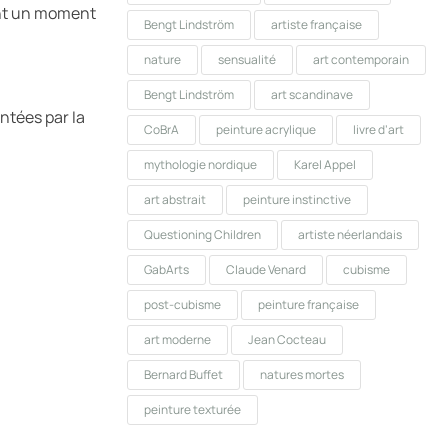
ent un moment
Bengt Lindström
artiste française
nature
sensualité
art contemporain
Bengt Lindström
art scandinave
ntées par la
CoBrA
peinture acrylique
livre d’art
mythologie nordique
Karel Appel
art abstrait
peinture instinctive
Questioning Children
artiste néerlandais
GabArts
Claude Venard
cubisme
post-cubisme
peinture française
art moderne
Jean Cocteau
Bernard Buffet
natures mortes
peinture texturée