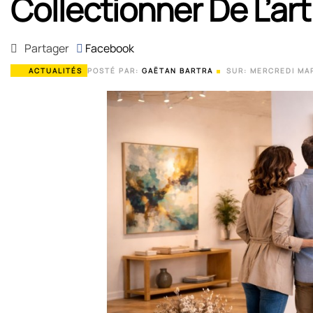
Collectionner De L’ar
Partager
Facebook
ACTUALITÉS
POSTÉ PAR:
GAËTAN BARTRA
SUR:
MERCREDI
MA