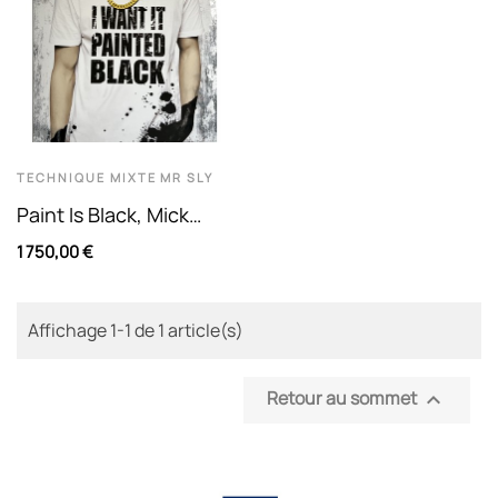
TECHNIQUE MIXTE
MR SLY
Paint Is Black, Mick
Jagger. Technique
1 750,00 €
Mixte Sur Toile De Mr
Sly
Affichage 1-1 de 1 article(s)
Retour au sommet
