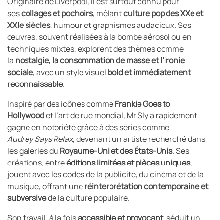
Originaire de Liverpool, il est surtout connu pour
ses
collages et pochoirs
, mêlant
culture pop des XXe et
XXIe siècles
, humour et graphismes audacieux. Ses
œuvres, souvent réalisées à la bombe aérosol ou en
techniques mixtes, explorent des thèmes comme
la
nostalgie, la consommation de masse et l’ironie
sociale
, avec un style visuel
bold et immédiatement
reconnaissable
.
Inspiré par des icônes comme
Frankie Goes to
Hollywood
et l’art de rue mondial, Mr Sly a rapidement
gagné en notoriété grâce à des séries comme
Audrey Says Relax
, devenant un artiste recherché dans
les galeries du
Royaume-Uni et des États-Unis
. Ses
créations, entre
éditions limitées et pièces uniques
,
jouent avec les codes de la publicité, du cinéma et de la
musique, offrant une
réinterprétation contemporaine et
subversive
de la culture populaire.
Son travail, à la fois
accessible et provocant
, séduit un